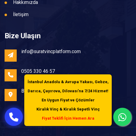
Hakkımızda
İletişim
Bize Ulaşın
info@suratvincplatform.com
0505 330 46 57
İstanbul Anadolu & Avrupa Yakası, Gebze,
Bayrampaşa /İstanbul
Darıca, Çayırova, Dilovası’na
7/24 Hizmet!
En Uygun Fiyat ve Çözümler
Kiralık Vinç & Kiralık Sepetli Vinç
Fiyat Teklifi İçin Hemen Ara