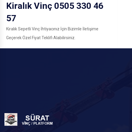
Kiralık Vinç 0505 330 46
57
Kiralık Sepetli Vinç İhtiyacınız İçin Bizimle İletişime
Geçerek Özel Fiyat Teklifi Alabilirsiniz.